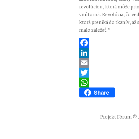
revolúciou, ktorá môže prin
vnútorná. Revolúcia, čo ved
ktorá preniká do tkanív, až
malo záležať.”
Facebook
LinkedIn
Email
Twitter
Share
WhatsApp
Projekt Fórum © 