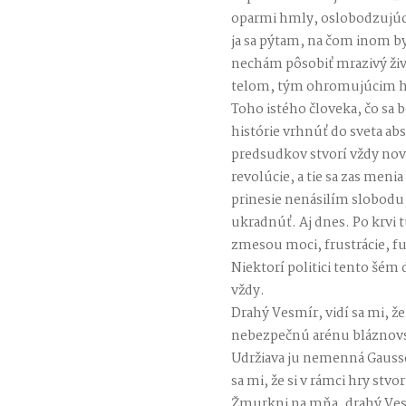
oparmi hmly, oslobodzujúca 
ja sa pýtam, na čom inom by
nechám pôsobiť mrazivý živ
telom, tým ohromujúcim h
Toho istého človeka, čo sa 
histórie vrhnúť do sveta a
predsudkov stvorí vždy no
revolúcie, a tie sa zas meni
prinesie nenásilím slobodu,
ukradnúť. Aj dnes. Po krvi
zmesou moci, frustrácie, 
Niektorí politici tento šém 
vždy.
Drahý Vesmír, vidí sa mi, že
nebezpečnú arénu bláznovst
Udržiava ju nemenná Gausso
sa mi, že si v rámci hry stvo
Žmurkni na mňa, drahý Ves