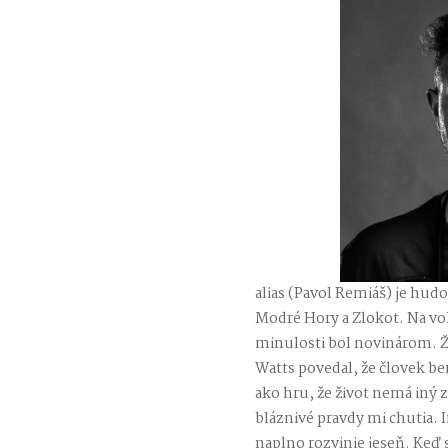
alias (Pavol Remiáš) je hud
Modré Hory a Zlokot. Na vo
minulosti bol novinárom. Ži
Watts povedal, že človek ber
ako hru, že život nemá iný 
bláznivé pravdy mi chutia. 
naplno rozvinie jeseň. Keď