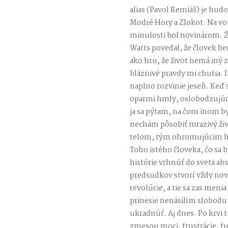
alias (Pavol Remiáš) je hud
Modré Hory a Zlokot. Na vo
minulosti bol novinárom. Ži
Watts povedal, že človek ber
ako hru, že život nemá iný 
bláznivé pravdy mi chutia. 
naplno rozvinie jeseň. Keď
oparmi hmly, oslobodzujúca 
ja sa pýtam, na čom inom by
nechám pôsobiť mrazivý živ
telom, tým ohromujúcim h
Toho istého človeka, čo sa 
histórie vrhnúť do sveta a
predsudkov stvorí vždy no
revolúcie, a tie sa zas meni
prinesie nenásilím slobodu,
ukradnúť. Aj dnes. Po krvi
zmesou moci, frustrácie, 