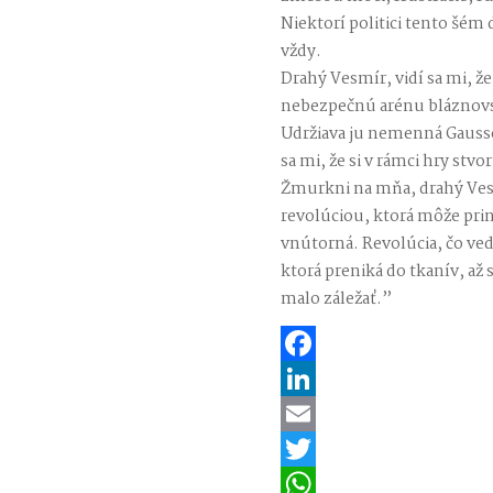
Niektorí politici tento šém 
vždy.
Drahý Vesmír, vidí sa mi, že
nebezpečnú arénu bláznovst
Udržiava ju nemenná Gausso
sa mi, že si v rámci hry stvo
Žmurkni na mňa, drahý Ves
revolúciou, ktorá môže prin
vnútorná. Revolúcia, čo ved
ktorá preniká do tkanív, až
malo záležať.”
Facebook
LinkedIn
Email
Twitter