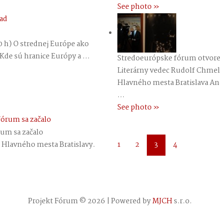
See photo »
00 h) O strednej Európe ako
de sú hranice Európy a ...
Stredoeurópske fórum otvore
Literárny vedec Rudolf Chmel
Hlavného mesta Bratislava An
...
See photo »
um sa začalo
a Hlavného mesta Bratislavy.
1
2
3
4
Projekt Fórum © 2026 | Powered by
MJCH
s.r.o.