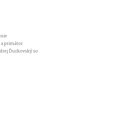
nie
 a primátor
drej Ďurkovský so