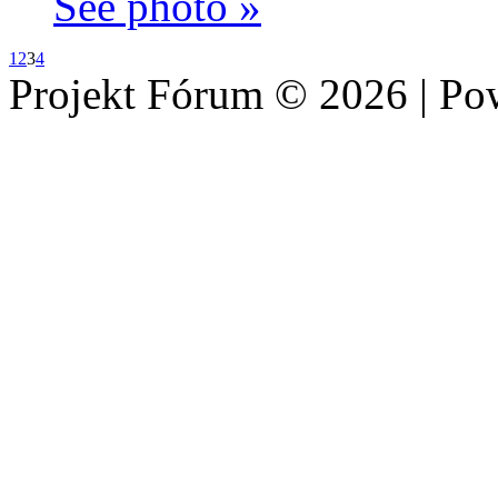
See photo »
1
2
3
4
Projekt Fórum © 2026 | P