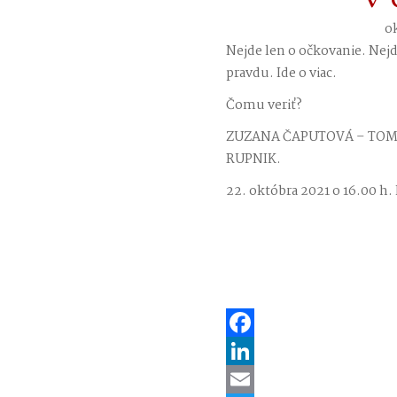
ok
Nejde len o očkovanie. Nejde
pravdu. Ide o viac.
Čomu veriť?
ZUZANA ČAPUTOVÁ – TOMÁ
RUPNIK.
22. októbra 2021 o 16.00 h. 
Facebook
LinkedIn