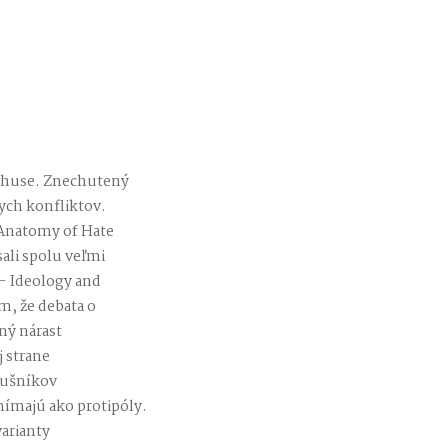
Aarhuse. Znechutený
ych konfliktov.
 Anatomy of Hate
ali spolu veľmi
 – Ideology and
em, že debata o
ný nárast
 strane
lušníkov
nímajú ako protipóly.
varianty