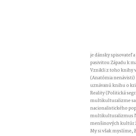
je dánsky spisovateľ 
pasivitou Západu k m
Vznikli z toho knihy
(Anatómia nenávisti) 
uznávanú knihu o krit
Reality (Politická seg
multikulturalizme sa 
nacionalistického po
multikulturalizmus ľ
menšinových kultúr ži
My si však myslíme, ž