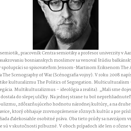
a semiotik, pracovník Centra semiotiky a profesor univerzity v 
asakrovaniu bosnianskych moslimov sa venoval štúdiu balkánsk
 v spolupráci so spisovateľom Jensom-Martinom Eriksenom The
a The Scenography of War (Scénografia vojny). V roku 2008 napís
ike kulturalizmu The Politics of Segregation. Multiculturalism
regácia. Multikulturalizmus – ideológia a realita). „Mali sme doj
dostala do slepej uličky. Na jednej strane tu bol neprehliadnuteľ
pulizmu, zdôrazňujúceho hodnotu národnej kultúry, a na druhej
avice, ktorý obhajuje zrovnoprávnenie rôznych kultúr a pre prís
ada ďalekosiahle osobitné práva. Oba tieto prúdy sa navzájom v
e sú v skutočnosti príbuzné. V oboch prípadoch ide len o rôzne 