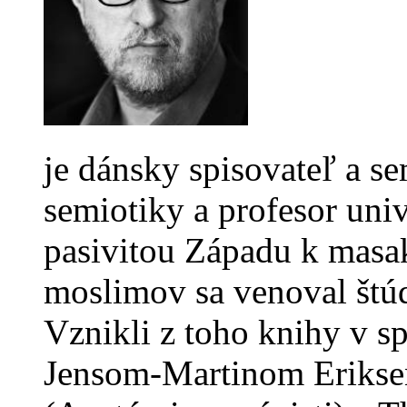
je dánsky spisovateľ a s
semiotiky a profesor uni
pasivitou Západu k masa
moslimov sa venoval štúd
Vznikli z toho knihy v s
Jensom-Martinom Erikse