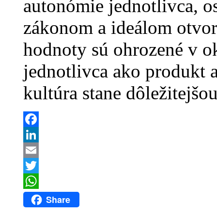
autonómie jednotlivca, o
zákonom a ideálom otvore
hodnoty sú ohrozené v 
jednotlivca ako produkt a
kultúra stane dôležitejšo
Facebook
LinkedIn
Email
Twitter
WhatsApp
Share