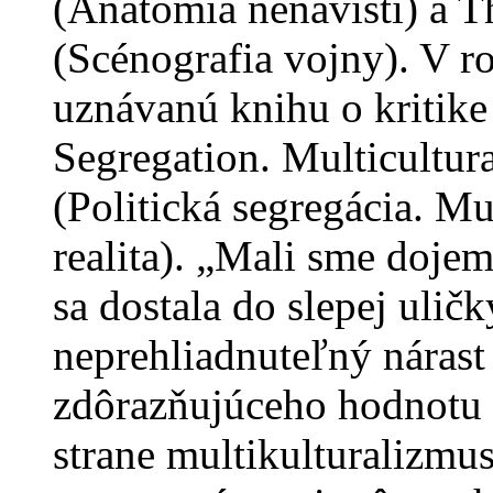
(Anatómia nenávisti) a 
(Scénografia vojny). V r
uznávanú knihu o kritike 
Segregation. Multicultur
(Politická segregácia. Mu
realita). „Mali sme dojem
sa dostala do slepej uličk
neprehliadnuteľný nárast
zdôrazňujúceho hodnotu n
strane multikulturalizmus