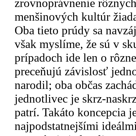
zrovnoprávnenie rôznych 
menšinových kultúr žiada
Oba tieto prúdy sa navzá
však myslíme, že sú v sk
prípadoch ide len o rôzn
preceňujú závislosť jedno
narodil; oba občas zachád
jednotlivec je skrz-naskr
patrí. Takáto koncepcia j
najpodstatnejšími ideálmi