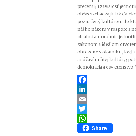
preceňujú závislosť jednotli
občas zachádzajú tak ďaleko,
poznačený kultúrou, do ktor
nášho názoru v rozpore s na
ideálmi autonómie jednotli
zákonom a ideálom otvorene
ohrozené v okamihu, keď z
a súčasť určitej kultúry; po
demokracia a osvietenstvo.
Facebook
LinkedIn
Email
Twitter
Share
WhatsApp