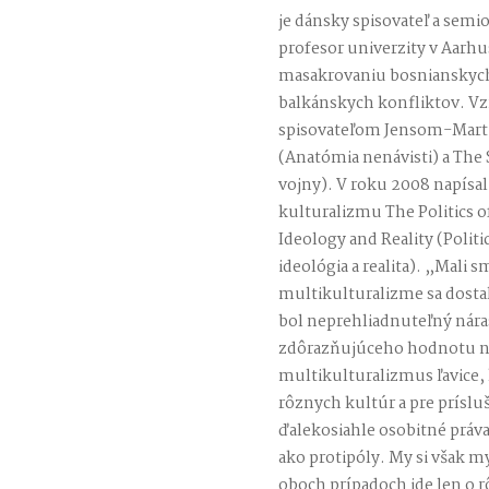
je dánsky spisovateľ a semi
profesor univerzity v Aarh
masakrovaniu bosnianskych
balkánskych konfliktov. Vzn
spisovateľom Jensom-Mart
(Anatómia nenávisti) a The
vojny). V roku 2008 napísal
kulturalizmu The Politics o
Ideology and Reality (Polit
ideológia a realita). „Mali 
multikulturalizme sa dostala
bol neprehliadnuteľný nára
zdôrazňujúceho hodnotu nár
multikulturalizmus ľavice,
rôznych kultúr a pre prísl
ďalekosiahle osobitné práv
ako protipóly. My si však m
oboch prípadoch ide len o 