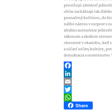
preceňujú závislosť jednotli
občas zachádzajú tak ďaleko,
poznačený kultúrou, do ktor
nášho názoru v rozpore s na
ideálmi autonómie jednotli
zákonom a ideálom otvorene
ohrozené v okamihu, keď z
a súčasť určitej kultúry; po
demokracia a osvietenstvo.
Facebook
LinkedIn
Email
Twitter
Share
WhatsApp