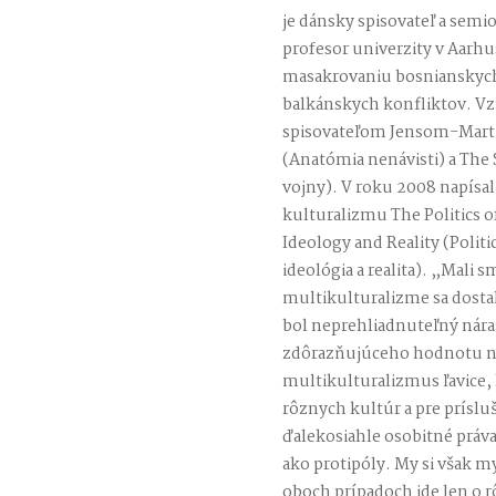
je dánsky spisovateľ a semi
profesor univerzity v Aarh
masakrovaniu bosnianskych
balkánskych konfliktov. Vzn
spisovateľom Jensom-Mart
(Anatómia nenávisti) a The
vojny). V roku 2008 napísal
kulturalizmu The Politics o
Ideology and Reality (Polit
ideológia a realita). „Mali 
multikulturalizme sa dostala
bol neprehliadnuteľný nára
zdôrazňujúceho hodnotu nár
multikulturalizmus ľavice,
rôznych kultúr a pre prísl
ďalekosiahle osobitné práv
ako protipóly. My si však m
oboch prípadoch ide len o 