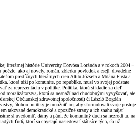
kej literárnej histórie Univerzity Eötvösa Loránda a v rokoch 2004 –
 poézie, ako aj novely, román, zbierku poviedok a esejí, divadelné
eľom prestížnych literárnych cien Attilu Józsefa a Milána Füsta a
ika, ktorá túži po komunite, po republike, musí vo svojej podstate
 za reprezentáciu v politike. Politika, ktorá si kladie za cieľ
od moralizátorstva, ktorá sa nesnaží nad chudobnými vyvyšovať, ale
aďarskej Občianskej zdravotnej spoločnosti) či László Bogdán
 vrstvy, úlohou politiky je umožniť im, aby sformulovali svoje postoje
ujem takzvané demokratické a opozičné strany a ich snahu nájsť
síme si uvedomiť, dámy a páni, že komunitný duch sa nezrodí tu, na
ých ľudí, ktorí sa chystajú nasledovať státisíce tých, čo už