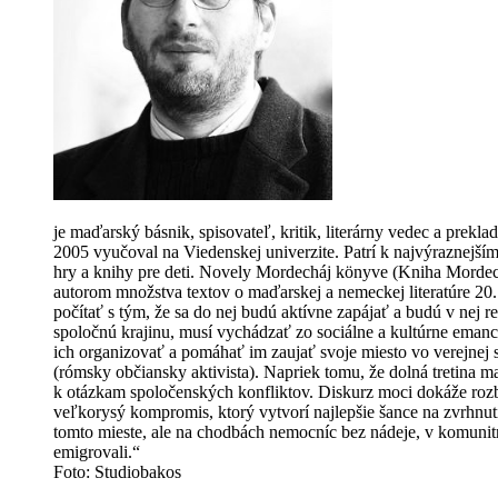
je maďarský básnik, spisovateľ, kritik, literárny vedec a prekl
2005 vyučoval na Viedenskej univerzite. Patrí k najvýraznejším
hry a knihy pre deti. Novely Mordecháj könyve (Kniha Mordecha
autorom množstva textov o maďarskej a nemeckej literatúre 20. s
počítať s tým, že sa do nej budú aktívne zapájať a budú v nej re
spoločnú krajinu, musí vychádzať zo sociálne a kultúrne eman
ich organizovať a pomáhať im zaujať svoje miesto vo verejnej 
(rómsky občiansky aktivista). Napriek tomu, že dolná tretina maď
k otázkam spoločenských konfliktov. Diskurz moci dokáže rozbi
veľkorysý kompromis, ktorý vytvorí najlepšie šance na zvrhnu
tomto mieste, ale na chodbách nemocníc bez nádeje, v komunitn
emigrovali.“
Foto: Studiobakos