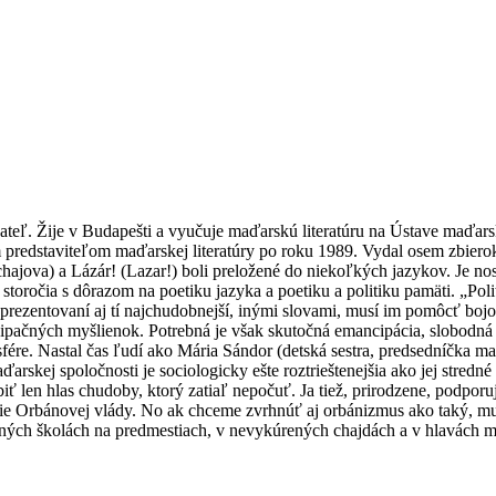
adateľ. Žije v Budapešti a vyučuje maďarskú literatúru na Ústave maďars
 predstaviteľom maďarskej literatúry po roku 1989. Vydal osem zbierok
jova) a Lázár! (Lazar!) boli preložené do niekoľkých jazykov. Je nosit
toročia s dôrazom na poetiku jazyka a poetiku a politiku pamäti. „Polit
prezentovaní aj tí najchudobnejší, inými slovami, musí im pomôcť bojovať
cipačných myšlienok. Potrebná je však skutočná emancipácia, slobodná 
sfére. Nastal čas ľudí ako Mária Sándor (detská sestra, predsedníčka m
arskej spoločnosti je sociologicky ešte roztrieštenejšia ako jej stredné
ť len hlas chudoby, ktorý zatiaľ nepočuť. Ja tiež, prirodzene, podpor
tie Orbánovej vlády. No ak chceme zvrhnúť aj orbánizmus ako taký, mu
ých školách na predmestiach, v nevykúrených chajdách a v hlavách mlad