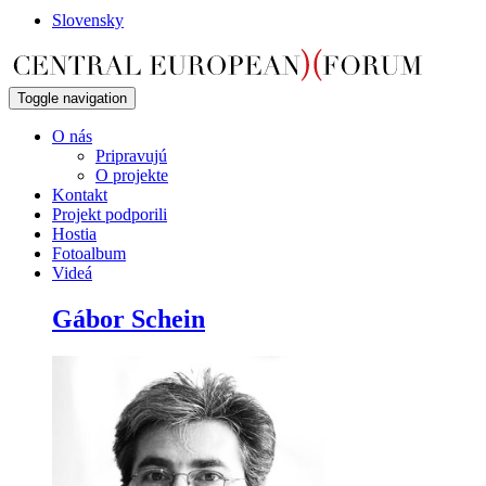
Slovensky
Toggle navigation
O nás
Pripravujú
O projekte
Kontakt
Projekt podporili
Hostia
Fotoalbum
Videá
Gábor Schein