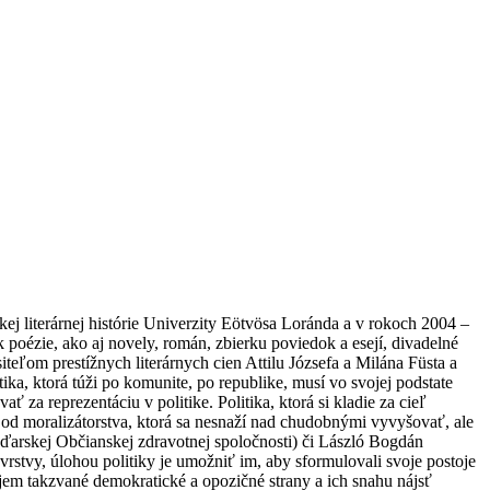
kej literárnej histórie Univerzity Eötvösa Loránda a v rokoch 2004 –
 poézie, ako aj novely, román, zbierku poviedok a esejí, divadelné
eľom prestížnych literárnych cien Attilu Józsefa a Milána Füsta a
ika, ktorá túži po komunite, po republike, musí vo svojej podstate
 za reprezentáciu v politike. Politika, ktorá si kladie za cieľ
od moralizátorstva, ktorá sa nesnaží nad chudobnými vyvyšovať, ale
aďarskej Občianskej zdravotnej spoločnosti) či László Bogdán
 vrstvy, úlohou politiky je umožniť im, aby sformulovali svoje postoje
ujem takzvané demokratické a opozičné strany a ich snahu nájsť