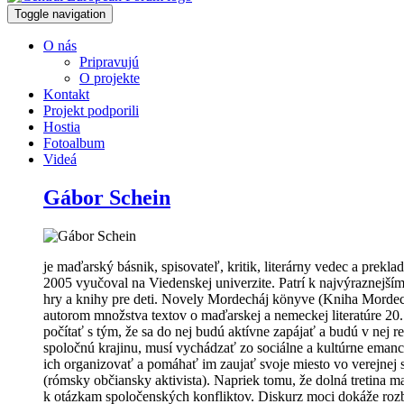
Toggle navigation
O nás
Pripravujú
O projekte
Kontakt
Projekt podporili
Hostia
Fotoalbum
Videá
Gábor Schein
je maďarský básnik, spisovateľ, kritik, literárny vedec a prekl
2005 vyučoval na Viedenskej univerzite. Patrí k najvýraznejším
hry a knihy pre deti. Novely Mordecháj könyve (Kniha Mordecha
autorom množstva textov o maďarskej a nemeckej literatúre 20. s
počítať s tým, že sa do nej budú aktívne zapájať a budú v nej re
spoločnú krajinu, musí vychádzať zo sociálne a kultúrne eman
ich organizovať a pomáhať im zaujať svoje miesto vo verejnej 
(rómsky občiansky aktivista). Napriek tomu, že dolná tretina maď
k otázkam spoločenských konfliktov. Diskurz moci dokáže rozbi