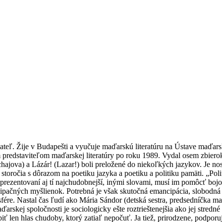
adateľ. Žije v Budapešti a vyučuje maďarskú literatúru na Ústave maďars
 predstaviteľom maďarskej literatúry po roku 1989. Vydal osem zbierok
jova) a Lázár! (Lazar!) boli preložené do niekoľkých jazykov. Je nosit
toročia s dôrazom na poetiku jazyka a poetiku a politiku pamäti. „Polit
prezentovaní aj tí najchudobnejší, inými slovami, musí im pomôcť bojovať
cipačných myšlienok. Potrebná je však skutočná emancipácia, slobodná 
sfére. Nastal čas ľudí ako Mária Sándor (detská sestra, predsedníčka m
arskej spoločnosti je sociologicky ešte roztrieštenejšia ako jej stredné
ť len hlas chudoby, ktorý zatiaľ nepočuť. Ja tiež, prirodzene, podpor