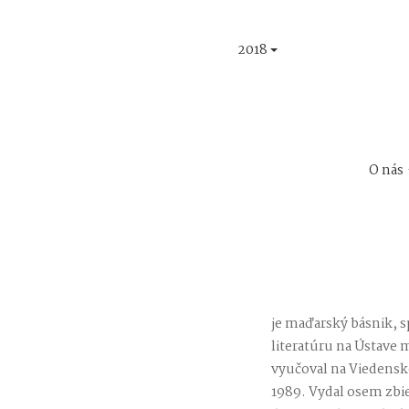
2018
O nás
je maďarský básnik, sp
literatúru na Ústave 
vyučoval na Viedenske
1989. Vydal osem zbie