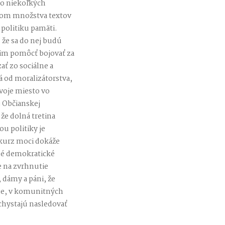
do niekoľkých
torom množstva textov
 politiku pamäti.
 že sa do nej budú
í im pomôcť bojovať za
ať zo sociálne a
 od moralizátorstva,
voje miesto vo
j Občianskej
že dolná tretina
ou politiky je
skurz moci dokáže
ané demokratické
e na zvrhnutie
 dámy a páni, že
je, v komunitných
chystajú nasledovať