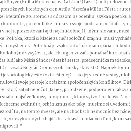
j könyve (Kniha Mordechajova) a Lázár! (Lazar!) boli preložené 
 prestížnych literárnych cien Attilu Józsefa a Milána Füsta a au
j literatúre 20. storočia s dôrazom na poetiku jazyka a poetiku a
 po komunite, po republike, musí vo svojej podstate počítať s tým,
ú v nej reprezentovaní aj tí najchudobnejší, inými slovami, mus
ke. Politika, ktorá si kladie za cieľ spoločnú krajinu, musí vychádz
ch myšlienok. Potrebná je však skutočná emancipácia, slobodná
chudobnými vyvyšovať, ale ich organizovať a pomáhať im zaujať s
l čas ľudí ako Mária Sándor (detská sestra, predsedníčka maďarske
i) či László Bogdán (rómsky občiansky aktivista). Napriek tomu, 
je sociologicky ešte roztrieštenejšia ako jej stredné vrstvy, úloh
mulovali svoje postoje k otázkam spoločenských konfliktov. Di
by, ktorý zatiaľ nepočuť. Ja tiež, prirodzene, podporujem takzv
ch snahu nájsť veľkorysý kompromis, ktorý vytvorí najlepšie šanc
ak chceme zvrhnúť aj orbánizmus ako taký, musíme si uvedomiť,
zrodí tu, na tomto mieste, ale na chodbách nemocníc bez náde
ch, v nevykúrených chajdách a v hlavách mladých ľudí, ktorí sa 
emigrovali.“