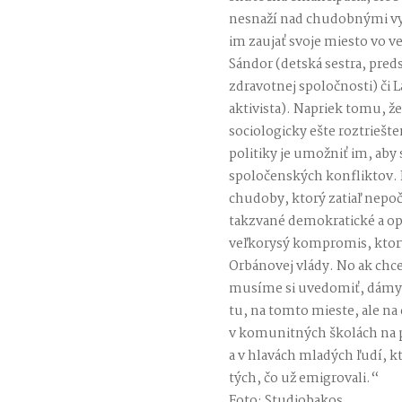
nesnaží nad chudobnými vyv
im zaujať svoje miesto vo ve
Sándor (detská sestra, pre
zdravotnej spoločnosti) či
aktivista). Napriek tomu, ž
sociologicky ešte roztriešte
politiky je umožniť im, aby
spoločenských konfliktov. 
chudoby, ktorý zatiaľ nepoč
takzvané demokratické a opo
veľkorysý kompromis, ktorý
Orbánovej vlády. No ak chc
musíme si uvedomiť, dámy 
tu, na tomto mieste, ale n
v komunitných školách na 
a v hlavách mladých ľudí, kt
tých, čo už emigrovali.“
Foto: Studiobakos