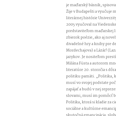
je maďarský básnik, spisovate
Žije v Budapešti a vyučuje 
literárnej histórie Univerzi
2005 vyučoval na Viedenskej
predstaviteľom maďarskej l
zbierok poézie, ako aj nove
divadelné hry a knihy pre 
Mordechajova) a Lázár! (Laz
jazykov. Je nositeľom prestí
Milána Füsta a autorom mn
literatúre 20. storočia s dô
politiku pamäti. „Politika,
musí vo svojej podstate počí
zapájať a budú v nej reprez
slovami, musí im pomôcť boj
Politika, ktorá si kladie za
sociálne a kultúrne emanci
skutočná emancipácia, slob