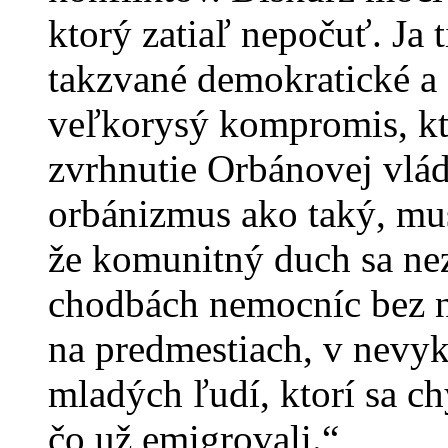
ktorý zatiaľ nepočuť. Ja 
takzvané demokratické a 
veľkorysý kompromis, kto
zvrhnutie Orbánovej vlá
orbánizmus ako taký, mu
že komunitný duch sa nezr
chodbách nemocníc bez n
na predmestiach, v nevy
mladých ľudí, ktorí sa ch
čo už emigrovali.“