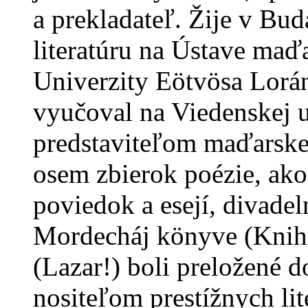
a prekladateľ. Žije v Bu
literatúru na Ústave maďar
Univerzity Eötvösa Lorá
vyučoval na Viedenskej u
predstaviteľom maďarskej
osem zbierok poézie, ako
poviedok a esejí, divadel
Mordecháj könyve (Knih
(Lazar!) boli preložené 
nositeľom prestížnych lit