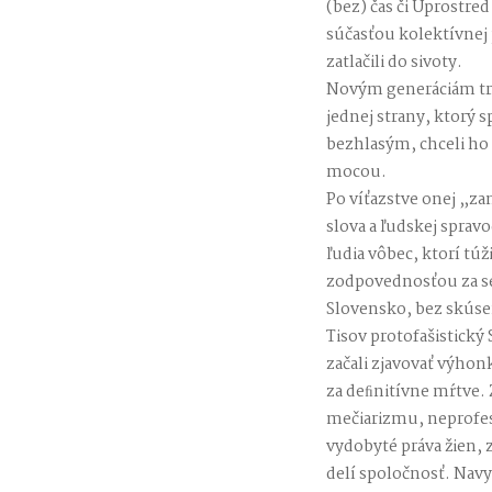
(bez) čas či Uprostre
súčasťou kolektívnej 
zatlačili do sivoty.
Novým generáciám treb
jednej strany, ktorý 
bezhlasým, chceli ho 
mocou.
Po víťazstve onej „za
slova a ľudskej spravo
ľudia vôbec, ktorí túž
zodpovednosťou za se
Slovensko, bez skúse
Tisov protofašistický
začali zjavovať výho
za deﬁnitívne mŕtve. 
mečiarizmu, neprofesi
vydobyté práva žien,
delí spoločnosť. Nav