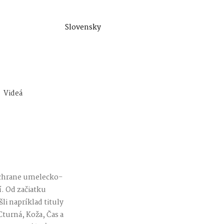
Slovensky
Videá
záchrane umelecko-
. Od začiatku
li napríklad tituly
Cturná, Koža, Čas a