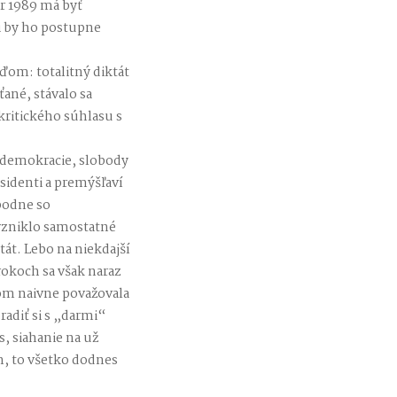
er 1989 má byť
li by ho postupne
ďom: totalitný diktát
ťané, stávalo sa
kritického súhlasu s
, demokracie, slobody
isidenti a premýšľaví
obodne so
vzniklo samostatné
át. Lebo na niekdajší
rokoch sa však naraz
som naivne považovala
radiť si s „darmi“
, siahanie na už
n, to všetko dodnes