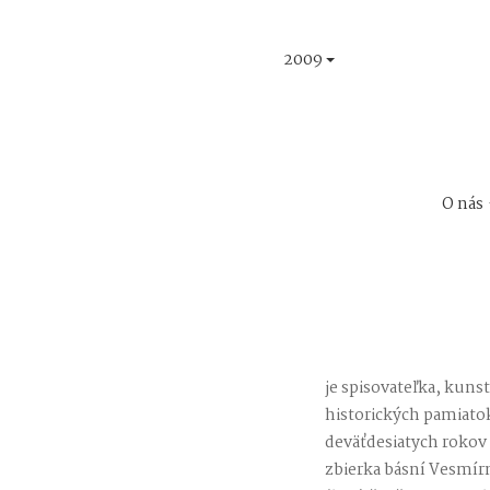
2009
O nás
je spisovateľka, kuns
historických pamiato
deväťdesiatych rokov s
zbierka básní Vesmírn