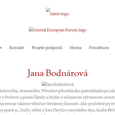
Kontakt
Projekt podporili
Hostia
Fotoalbum
Jana Bodnárová
thistorička, dramatička. Pôvodne pôsobila ako pamiatkarka pri 
k v Prešove a písala články a štúdie o súčasnom výtvarnom umení
a venuje takmer výlučne literárnej činnosti. Ako posledné jej vyš
y prach si, Terče, výber z hier Dievča z morského dna, knihy NO