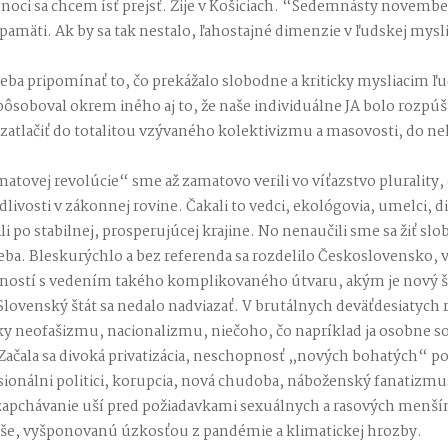
d noci sa chcem ísť prejsť. Žije v Košiciach. “Sedemnásty novemb
pamäti. Ak by sa tak nestalo, ľahostajné dimenzie v ľudskej mys
a pripomínať to, čo prekážalo slobodne a kriticky mysliacim ľu
spôsoboval okrem iného aj to, že naše individuálne JA bolo rozpúš
zatlačiť do totalitou vzývaného kolektivizmu a masovosti, do ne
matovej revolúcie“ sme až zamatovo verili vo víťazstvo plurality
dlivosti v zákonnej rovine. Čakali to vedci, ekológovia, umelci, d
ili po stabilnej, prosperujúcej krajine. No nenaučili sme sa žiť sl
ba. Bleskurýchlo a bez referenda sa rozdelilo Československo, 
ností s vedením takého komplikovaného útvaru, akým je nový št
 Slovenský štát sa nedalo nadviazať. V brutálnych deväťdesiatych 
nky neofašizmu, nacionalizmu, niečoho, čo napríklad ja osobne 
Začala sa divoká privatizácia, neschopnosť „nových bohatých“ po
onálni politici, korupcia, nová chudoba, náboženský fanatizmus
 zapchávanie uší pred požiadavkami sexuálnych a rasových menší
yše, vyšponovanú úzkosťou z pandémie a klimatickej hrozby.