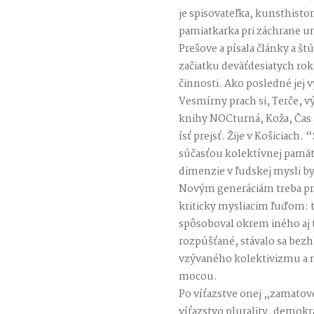
je spisovateľka, kunsthisto
pamiatkarka pri záchrane u
Prešove a písala články a 
začiatku deväťdesiatych rok
činnosti. Ako posledné jej v
Vesmírny prach si, Terče, v
knihy NOCturná, Koža, Čas a
ísť prejsť. Žije v Košiciac
súčasťou kolektívnej pamäti
dimenzie v ľudskej mysli by
Novým generáciám treba pri
kriticky mysliacim ľuďom: to
spôsoboval okrem iného aj t
rozpúšťané, stávalo sa bezhl
vzývaného kolektivizmu a m
mocou.
Po víťazstve onej „zamatove
víťazstvo plurality, demokra