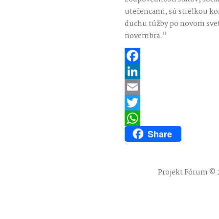
utečencami, sú strelkou ko
duchu túžby po novom svete
novembra.”
Facebook
LinkedIn
Email
Twitter
Share
WhatsApp
Projekt Fórum © 