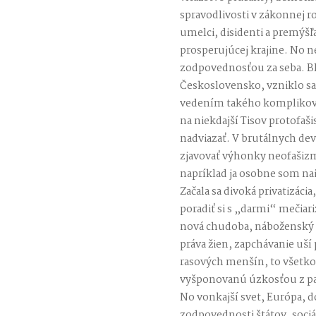
spravodlivosti v zákonnej ro
umelci, disidenti a premýšľav
prosperujúcej krajine. No n
zodpovednosťou za seba. Bl
Československo, vzniklo s
vedením takého komplikova
na niekdajší Tisov protofaši
nadviazať. V brutálnych dev
zjavovať výhonky neofašiz
napríklad ja osobne som na
Začala sa divoká privatizá
poradiť si s „darmi“ mečiar
nová chudoba, náboženský 
práva žien, zapchávanie uší
rasových menšín, to všetko
vyšponovanú úzkosťou z pa
No vonkajší svet, Európa, d
zodpovednosti štátov, sociáln