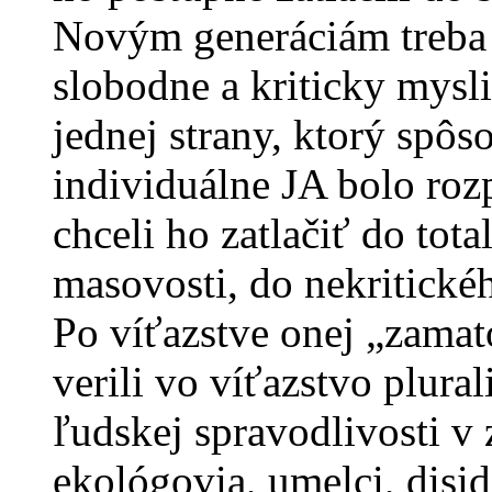
Novým generáciám treba 
slobodne a kriticky mysl
jednej strany, ktorý spôs
individuálne JA bolo roz
chceli ho zatlačiť do tot
masovosti, do nekritické
Po víťazstve onej „zamat
verili vo víťazstvo plura
ľudskej spravodlivosti v 
ekológovia, umelci, disi