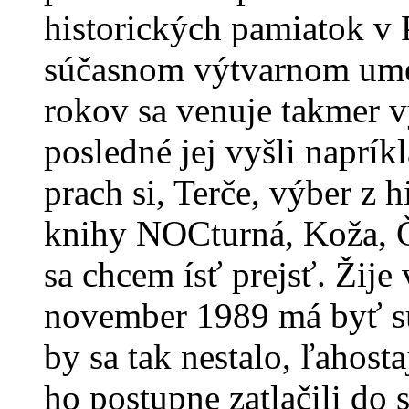
historických pamiatok v P
súčasnom výtvarnom umen
rokov sa venuje takmer vý
posledné jej vyšli naprík
prach si, Terče, výber z 
knihy NOCturná, Koža, Ča
sa chcem ísť prejsť. Žij
november 1989 má byť sú
by sa tak nestalo, ľahost
ho postupne zatlačili do s