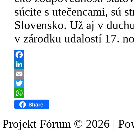
súcite s utečencami, sú s
Slovensko. Už aj v duchu
v zárodku udalostí 17. n
Facebook
LinkedIn
Email
Twitter
WhatsApp
Share
Projekt Fórum © 2026 | P