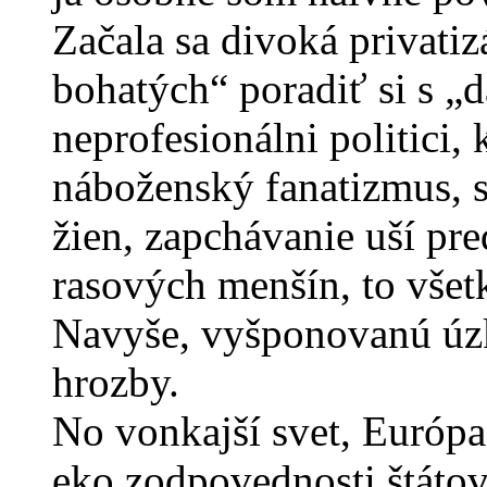
Začala sa divoká privati
bohatých“ poradiť si s „
neprofesionálni politici,
náboženský fanatizmus, s
žien, zapchávanie uší pr
rasových menšín, to všet
Navyše, vyšponovanú úzk
hrozby.
No vonkajší svet, Európa,
eko zodpovednosti štátov, 