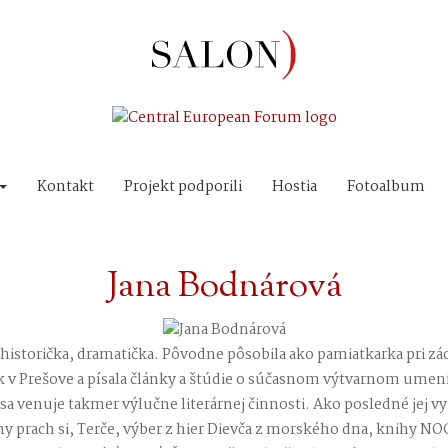
Kontakt
Projekt podporili
Hostia
Fotoalbum
Jana Bodnárová
thistorička, dramatička. Pôvodne pôsobila ako pamiatkarka pri 
k v Prešove a písala články a štúdie o súčasnom výtvarnom umení
a venuje takmer výlučne literárnej činnosti. Ako posledné jej vyš
y prach si, Terče, výber z hier Dievča z morského dna, knihy NO