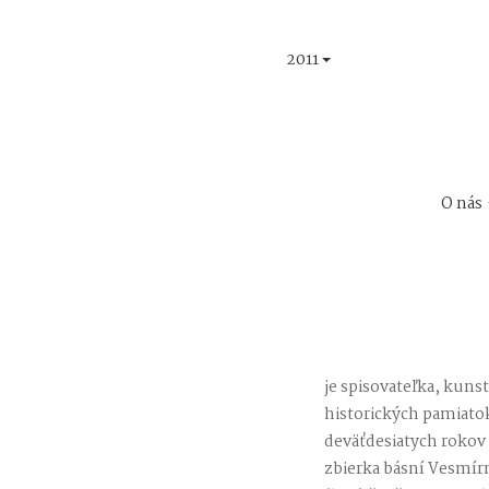
2011
O nás
je spisovateľka, kuns
historických pamiato
deväťdesiatych rokov s
zbierka básní Vesmírn