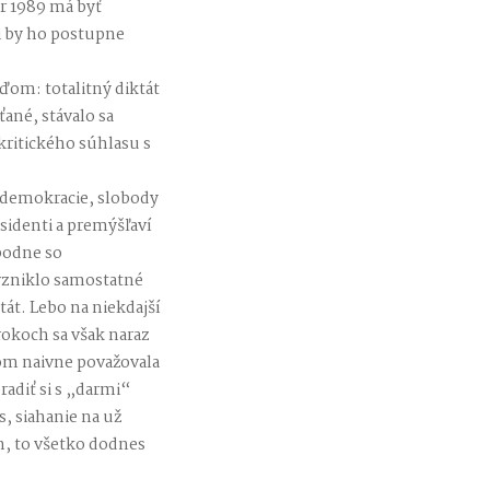
er 1989 má byť
li by ho postupne
ďom: totalitný diktát
ťané, stávalo sa
kritického súhlasu s
, demokracie, slobody
isidenti a premýšľaví
obodne so
vzniklo samostatné
át. Lebo na niekdajší
rokoch sa však naraz
som naivne považovala
radiť si s „darmi“
, siahanie na už
n, to všetko dodnes