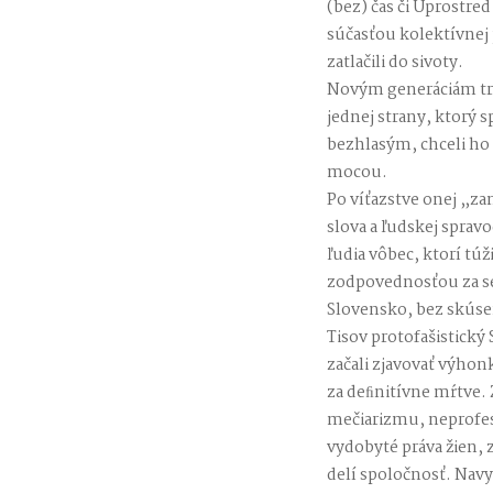
(bez) čas či Uprostre
súčasťou kolektívnej 
zatlačili do sivoty.
Novým generáciám treb
jednej strany, ktorý 
bezhlasým, chceli ho 
mocou.
Po víťazstve onej „za
slova a ľudskej spravo
ľudia vôbec, ktorí túž
zodpovednosťou za se
Slovensko, bez skúse
Tisov protofašistický
začali zjavovať výho
za deﬁnitívne mŕtve. 
mečiarizmu, neprofesi
vydobyté práva žien,
delí spoločnosť. Nav