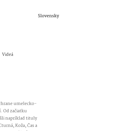
Slovensky
Videá
záchrane umelecko-
. Od začiatku
li napríklad tituly
Cturná, Koža, Čas a