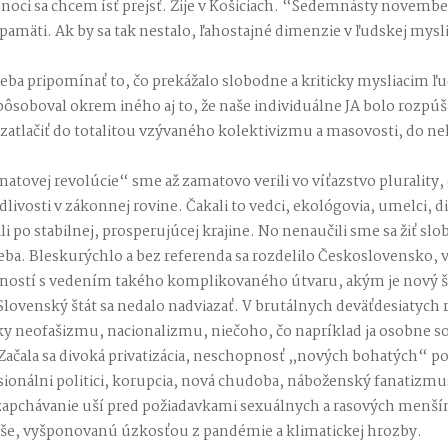
d noci sa chcem ísť prejsť. Žije v Košiciach. “Sedemnásty novemb
pamäti. Ak by sa tak nestalo, ľahostajné dimenzie v ľudskej mys
a pripomínať to, čo prekážalo slobodne a kriticky mysliacim ľu
spôsoboval okrem iného aj to, že naše individuálne JA bolo rozpúš
zatlačiť do totalitou vzývaného kolektivizmu a masovosti, do ne
matovej revolúcie“ sme až zamatovo verili vo víťazstvo plurality
dlivosti v zákonnej rovine. Čakali to vedci, ekológovia, umelci, d
ili po stabilnej, prosperujúcej krajine. No nenaučili sme sa žiť sl
ba. Bleskurýchlo a bez referenda sa rozdelilo Československo, 
ností s vedením takého komplikovaného útvaru, akým je nový št
 Slovenský štát sa nedalo nadviazať. V brutálnych deväťdesiatych 
nky neofašizmu, nacionalizmu, niečoho, čo napríklad ja osobne 
Začala sa divoká privatizácia, neschopnosť „nových bohatých“ po
onálni politici, korupcia, nová chudoba, náboženský fanatizmus
 zapchávanie uší pred požiadavkami sexuálnych a rasových menší
yše, vyšponovanú úzkosťou z pandémie a klimatickej hrozby.