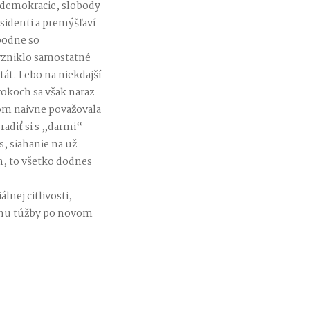
, demokracie, slobody
isidenti a premýšľaví
obodne so
vzniklo samostatné
át. Lebo na niekdajší
rokoch sa však naraz
som naivne považovala
radiť si s „darmi“
, siahanie na už
n, to všetko dodnes
lnej citlivosti,
uchu túžby po novom