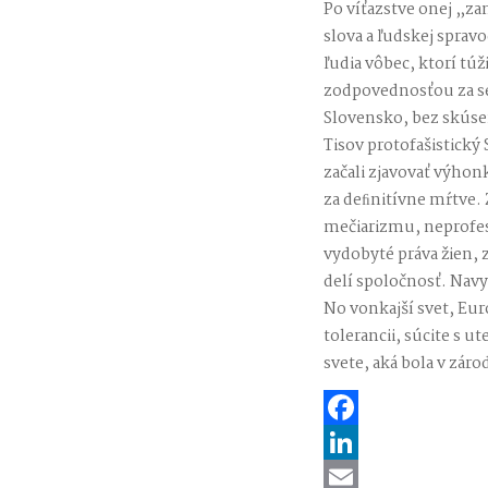
Po víťazstve onej „za
slova a ľudskej spravo
ľudia vôbec, ktorí túž
zodpovednosťou za se
Slovensko, bez skúse
Tisov protofašistický
začali zjavovať výho
za deﬁnitívne mŕtve. 
mečiarizmu, neprofesi
vydobyté práva žien,
delí spoločnosť. Nav
No vonkajší svet, Euró
tolerancii, súcite s 
svete, aká bola v zár
Facebook
LinkedIn