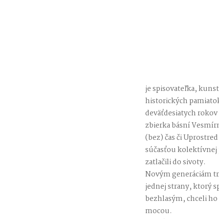
je spisovateľka, kuns
historických pamiato
deväťdesiatych rokov s
zbierka básní Vesmírn
(bez) čas či Uprostre
súčasťou kolektívnej 
zatlačili do sivoty.
Novým generáciám treb
jednej strany, ktorý 
bezhlasým, chceli ho 
mocou.