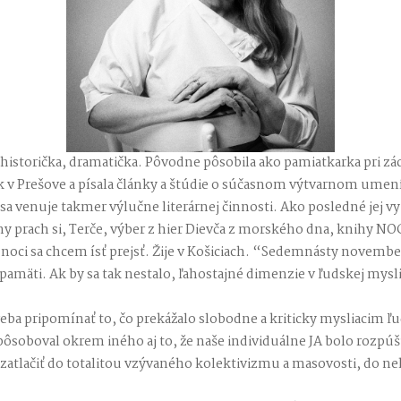
thistorička, dramatička. Pôvodne pôsobila ako pamiatkarka pri 
k v Prešove a písala články a štúdie o súčasnom výtvarnom umení
a venuje takmer výlučne literárnej činnosti. Ako posledné jej vyš
y prach si, Terče, výber z hier Dievča z morského dna, knihy NO
d noci sa chcem ísť prejsť. Žije v Košiciach. “Sedemnásty novemb
pamäti. Ak by sa tak nestalo, ľahostajné dimenzie v ľudskej mys
a pripomínať to, čo prekážalo slobodne a kriticky mysliacim ľu
spôsoboval okrem iného aj to, že naše individuálne JA bolo rozpúš
zatlačiť do totalitou vzývaného kolektivizmu a masovosti, do ne