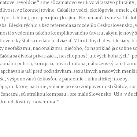
matovej revolúcie“ sme až zamatovo verili vo víťazstvo plurality
dlivosti v zákonnej rovine. Čakali to vedci, ekológovia, umelci, d
ili po stabilnej, prosperujúcej krajine. No nenaučili sme sa žiť sl
ba. Bleskurýchlo a bez referenda sa rozdelilo Československo, 
ností s vedením takého komplikovaného útvaru, akým je nový št
 Slovenský štát sa nedalo nadviazať. V brutálnych deväťdesiatych 
nky neofašizmu, nacionalizmu, niečoho, čo napríklad ja osobne 
Začala sa divoká privatizácia, neschopnosť „nových bohatých“ po
onálni politici, korupcia, nová chudoba, náboženský fanatizmus
 zapchávanie uší pred požiadavkami sexuálnych a rasových menší
yše, vyšponovanú úzkosťou z pandémie a klimatickej hrozby.
pa, do ktorej patríme, volanie po eko zodpovednosti štátov, sociá
utečencami, sú strelkou kompasu i pre malé Slovensko. Už aj v d
odku udalostí 17. novembra.”