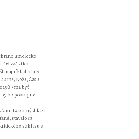
záchrane umelecko-
. Od začiatku
li napríklad tituly
Cturná, Koža, Čas a
er 1989 má byť
li by ho postupne
ďom: totalitný diktát
ťané, stávalo sa
kritického súhlasu s